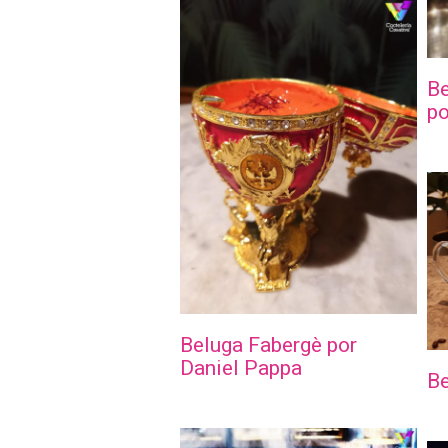
Be
po
Beluga Fabergè por
Daniel Pappa
Be