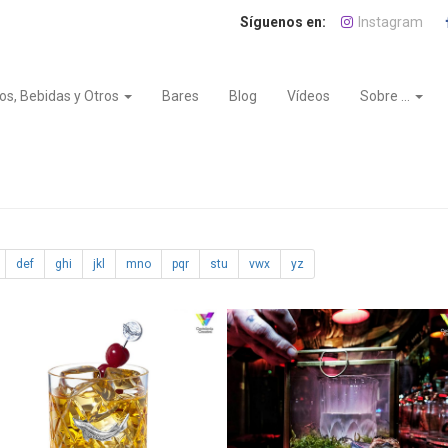
Instagram
os, Bebidas y Otros
Bares
Blog
Vídeos
Sobre ...
def
ghi
jkl
mno
pqr
stu
vwx
yz