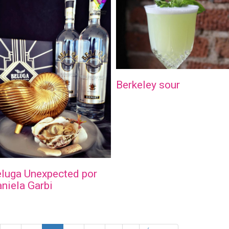
Berkeley sour
luga Unexpected por
niela Garbi