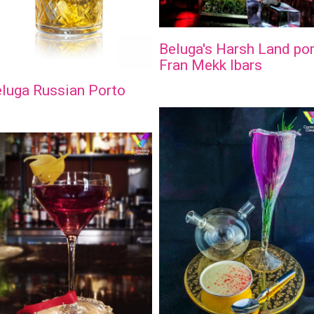
Beluga's Harsh Land po
Fran Mekk Ibars
luga Russian Porto