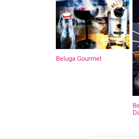
Beluga Gourmet
Be
Da
Paginación