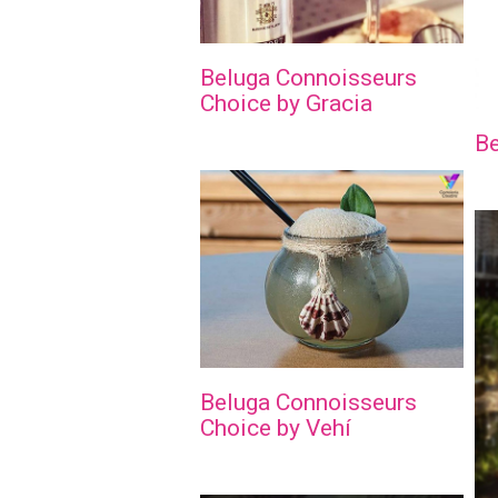
Beluga Connoisseurs
Choice by Gracia
Be
Beluga Connoisseurs
Choice by Vehí