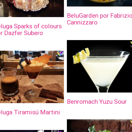
BeluGarden por Fabrizi
Cannizzaro
luga Sparks of colours
r Dazfer Subero
Benromach Yuzu Sour
luga Tiramisú Martini