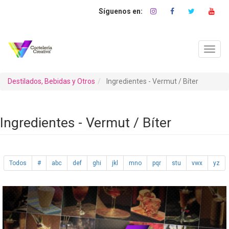
Pasar
al
contenido
principal
Toggl
navig
Destilados, Bebidas y Otros
Ingredientes - Vermut / Bíter
Ingredientes - Vermut / Bíter
Todos
#
abc
def
ghi
jkl
mno
pqr
stu
vwx
yz