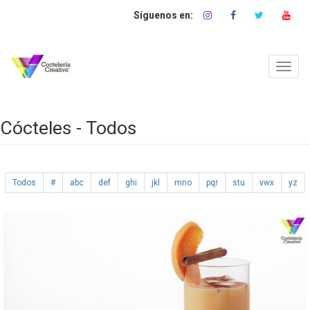
Pasar
al
contenido
principal
Toggl
navig
Cócteles - Todos
Todos
#
abc
def
ghi
jkl
mno
pqr
stu
vwx
yz