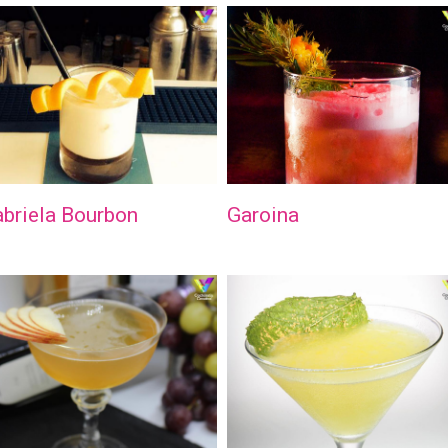
briela Bourbon
Garoina