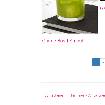
Ga
G'Vine Basil Smash
Paginación
Págin
1
P
2
actual
Contáctanos
Términos y Condicione
Footer
menu