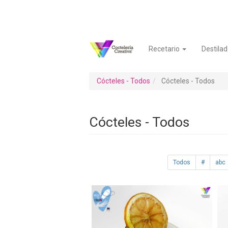
Pasar
al
contenido
principal
Recetario
Destilad
Navegación
Menú
principal
de
cuenta
Cócteles - Todos
Cócteles - Todos
de
usuario
Cócteles - Todos
Todos
#
abc