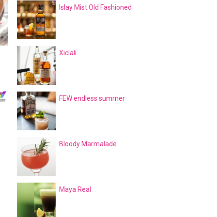
Islay Mist Old Fashioned
Xiclali
FEW endless summer
Bloody Marmalade
Maya Real