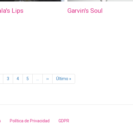
la's Lips
Garvin's Soul
a
age
Page
3
Page
4
Page
5
…
Siguiente
››
Última
Último »
página
página
s
Política de Privacidad
GDPR