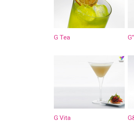
G Tea
G'
G Vita
G&