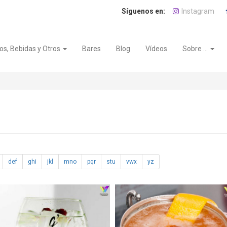
Instagram
os, Bebidas y Otros
Bares
Blog
Vídeos
Sobre ...
def
ghi
jkl
mno
pqr
stu
vwx
yz