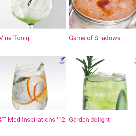
Vine Toniq
Game of Shadows
T Med Inspirations '12
Garden delight