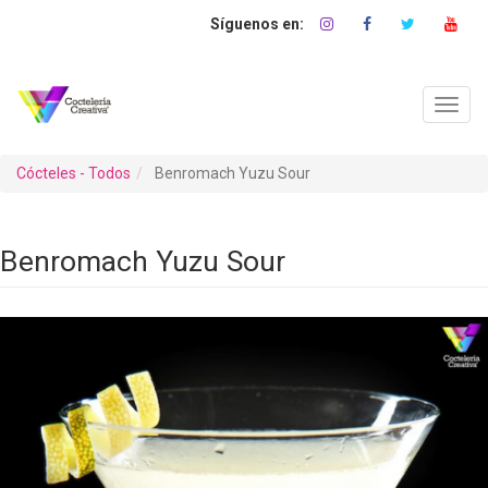
Pasar
al
contenido
principal
Toggl
navig
Cócteles - Todos
Benromach Yuzu Sour
Benromach Yuzu Sour