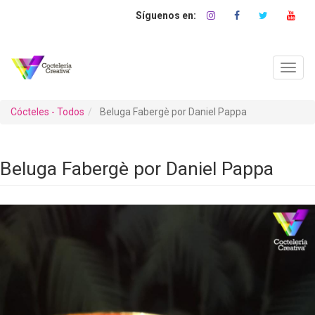
Pasar
al
contenido
principal
Toggl
navig
Cócteles - Todos
Beluga Fabergè por Daniel Pappa
Beluga Fabergè por Daniel Pappa