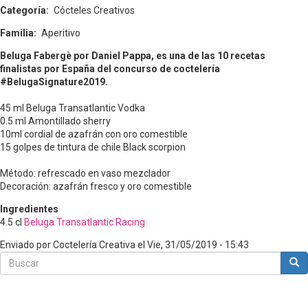
Categoría
Cócteles Creativos
Familia
Aperitivo
Beluga Fabergè por Daniel Pappa, es una de las 10 recetas
finalistas por España del concurso de coctelería
#BelugaSignature2019.
45 ml Beluga Transatlantic Vodka
0.5 ml Amontillado sherry
10ml cordial de azafrán con oro comestible
15 golpes de tintura de chile Black scorpion
Método: refrescado en vaso mezclador
Decoración: azafrán fresco y oro comestible
Ingredientes
4.5
cl
Beluga Transatlantic Racing
Enviado por
Coctelería Creativa
el
Vie, 31/05/2019 - 15:43
Buscar
Bus
Buscar