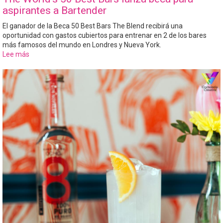
aspirantes a Bartender
El ganador de la Beca 50 Best Bars The Blend recibirá una
oportunidad con gastos cubiertos para entrenar en 2 de los bares
más famosos del mundo en Londres y Nueva York.
Lee más
sobre
The
World's
50
Best
Bars
lanza
beca
para
aspirantes
a
Bartender