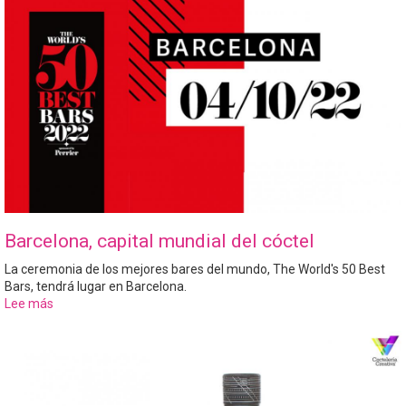
lanza
al
mercado
Barcelona, capital mundial del cóctel
La ceremonia de los mejores bares del mundo, The World's 50 Best
Bars, tendrá lugar en Barcelona.
Lee más
sobre
Barcelona,
capital
mundial
del
cóctel