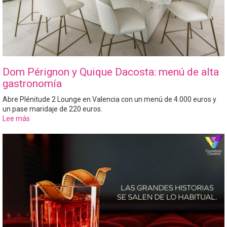
Dom Pérignon y Quique Dacosta: menú de alta
gastronomía
Abre Plénitude 2 Lounge en Valencia con un menú de 4.000 euros y
un pase maridaje de 220 euros.
Lee más
sobre
Dom
Pérignon
y
Quique
Dacosta:
menú
de
alta
gastronomía