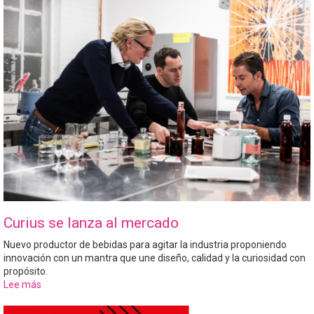
avanzan
hacia
cero
emisiones
netas
Curius se lanza al mercado
Nuevo productor de bebidas para agitar la industria proponiendo
innovación con un mantra que une diseño, calidad y la curiosidad con
propósito.
Lee más
sobre
Curius
se