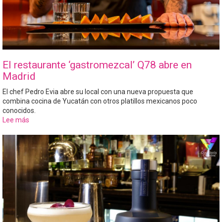
El restaurante ‘gastromezcal’ Q78 abre en
Madrid
El chef Pedro Evia abre su local con una nueva propuesta que
combina cocina de Yucatán con otros platillos mexicanos poco
conocidos.
Lee más
sobre
El
restaurante
‘gastromezcal’
Q78
abre
en
Madrid