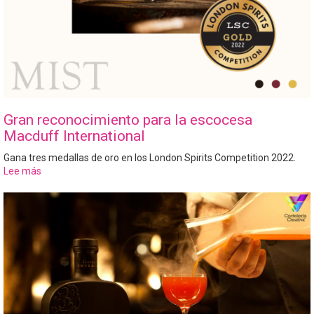
Gran reconocimiento para la escocesa
Macduff International
Gana tres medallas de oro en los London Spirits Competition 2022.
Lee más
sobre
Gran
reconocimiento
para
la
escocesa
Macduff
International