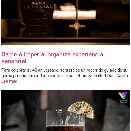
Barceló Imperial organiza experiencia
sensorial
Para celebrar su 40 aniversario, se trata de un recorrido guiado de su
gama premium maridado con la cocina del laureado chef Dani García.
Lee más
sobre
Barceló
Imperial
organiza
experiencia
sensorial