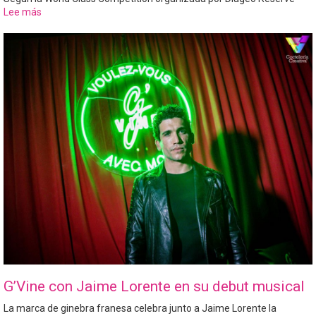
Lee más
sobre
Konstantinos
Panagiotidis
Mejor
Bartender
de
España
2022
G’Vine con Jaime Lorente en su debut musical
La marca de ginebra franesa celebra junto a Jaime Lorente la