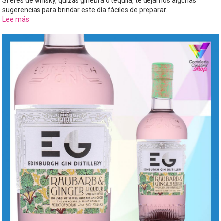
Si eres de whisky, quizás ginebra o tequila, te dejamos algunas
sugerencias para brindar este día fáciles de preparar.
Lee más
sobre
Ideas
para
celebrar
el
Día
mundial
del
Cóctel