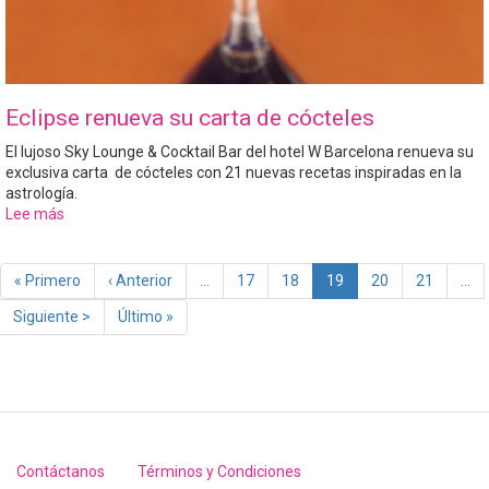
Eclipse renueva su carta de cócteles
El lujoso Sky Lounge & Cocktail Bar del hotel W Barcelona renueva su
exclusiva carta de cócteles con 21 nuevas recetas inspiradas en la
astrología.
Lee más
sobre
Eclipse
renueva
Paginación
su
Primera
« Primero
Página
‹ Anterior
…
Page
17
Page
18
Página
19
Page
20
Page
21
…
carta
página
anterior
actual
Siguiente
Siguiente >
Última
Último »
de
página
página
cócteles
Contáctanos
Términos y Condiciones
Footer