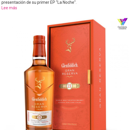
presentación de su primer EP "La Noche".
Lee más
sobre
G’Vine
con
Jaime
Lorente
en
su
debut
musical