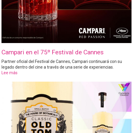
Campari en el 75º Festival de Cannes
Partner oficial del Festival de Cannes, Campari continuará con su
legado dentro del cine a través de una serie de experiencias.
Lee más
sobre
Campari
en
el
75º
Festival
de
Cannes