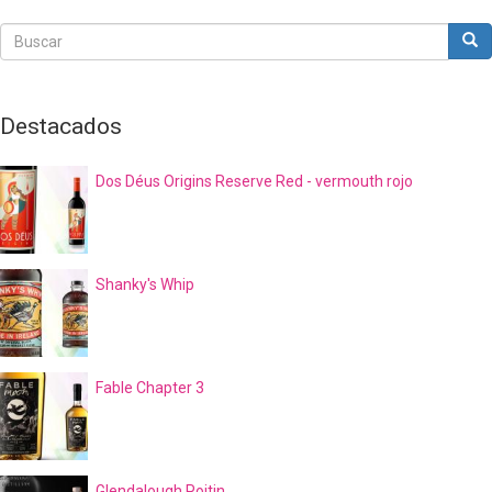
Buscar
Bus
Buscar
Destacados
Dos Déus Origins Reserve Red - vermouth rojo
Shanky's Whip
Fable Chapter 3
Glendalough Poitin