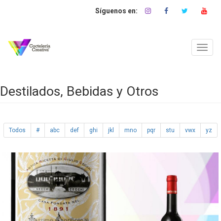
Pasar
al
contenido
principal
Toggl
navig
Destilados, Bebidas y Otros
Todos
#
abc
def
ghi
jkl
mno
pqr
stu
vwx
yz