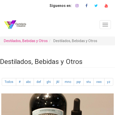
Pasar
al
contenido
principal
Toggl
navig
Destilados, Bebidas y Otros
Destilados, Bebidas y Otros
Destilados, Bebidas y Otros
Todos
#
abc
def
ghi
jkl
mno
pqr
stu
vwx
yz