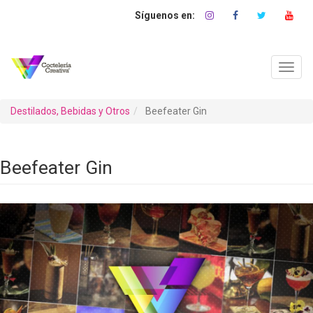
Pasar
al
contenido
principal
Toggl
navig
Destilados, Bebidas y Otros
Beefeater Gin
Beefeater Gin