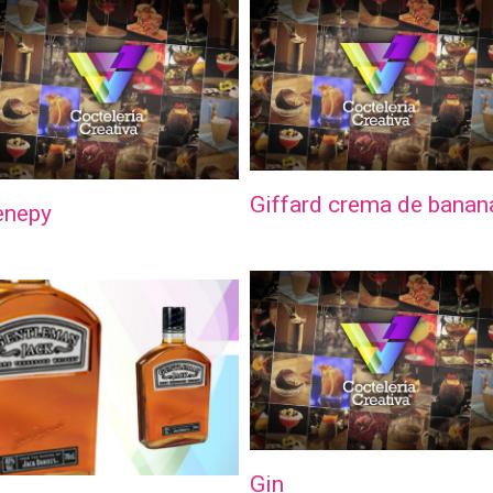
Giffard crema de banan
enepy
Gin