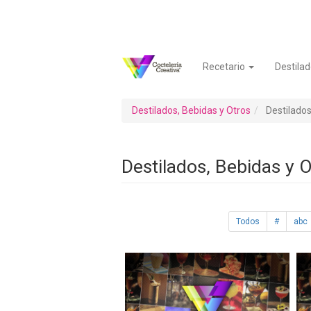
Pasar
al
contenido
principal
Recetario
Destilad
Navegación
Menú
principal
de
cuenta
Destilados, Bebidas y Otros
Destilados
de
usuario
Destilados, Bebidas y 
Todos
#
abc