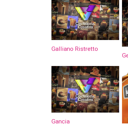
Galliano Ristretto
G
Gancia