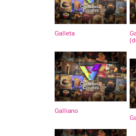
Galleta
Ga
(d
Galliano
G