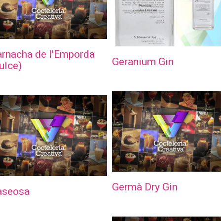
rnacha de l'Emporda
Geranium Gin
ulce)
Germà Dry Gin
aseosa