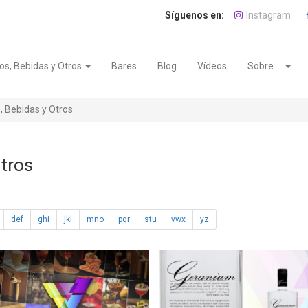
Instagram
os, Bebidas y Otros
Bares
Blog
Vídeos
Sobre ...
, Bebidas y Otros
Otros
def
ghi
jkl
mno
pqr
stu
vwx
yz