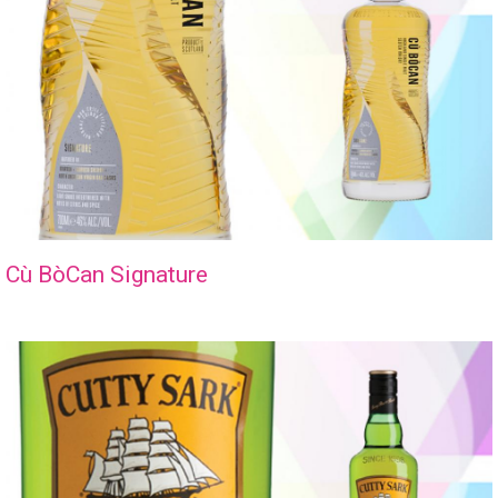
Cù BòCan Signature