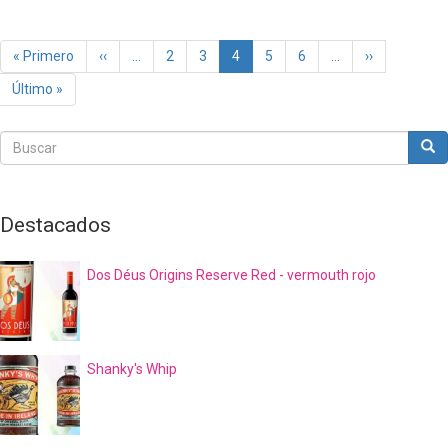
Paginación
Primera
« Primero
Página
‹‹
…
Page
2
Page
3
Página
4
Page
5
Page
6
…
Siguiente
››
página
anterior
actual
página
Última
Último »
página
Buscar
Bus
Buscar
Destacados
Dos Déus Origins Reserve Red - vermouth rojo
Shanky's Whip