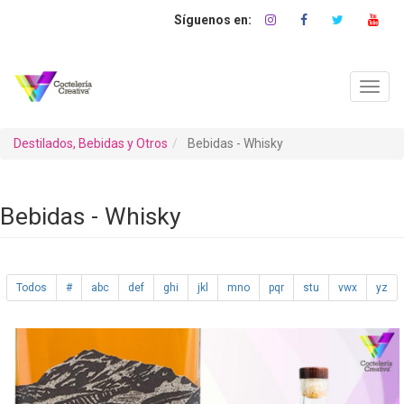
Pasar
al
contenido
principal
Toggl
navig
Destilados, Bebidas y Otros
Bebidas - Whisky
Bebidas - Whisky
Todos
#
abc
def
ghi
jkl
mno
pqr
stu
vwx
yz