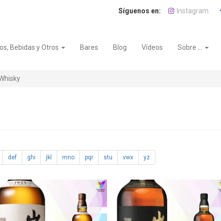
Instagram
os, Bebidas y Otros
Bares
Blog
Vídeos
Sobre ...
 Whisky
def
ghi
jkl
mno
pqr
stu
vwx
yz