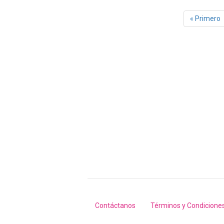
Paginación
Primera
« Primero
página
Contáctanos
Términos y Condicione
Footer
menu