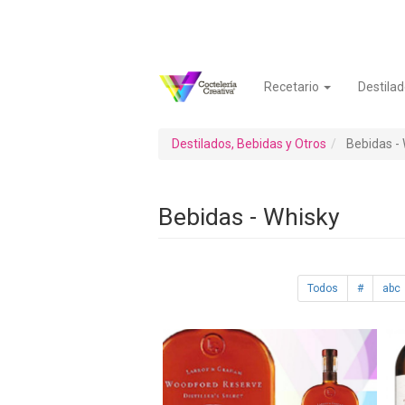
Pasar
al
contenido
principal
Recetario
Destilad
Navegación
Menú
principal
de
cuenta
Destilados, Bebidas y Otros
Bebidas -
de
usuario
Bebidas - Whisky
Todos
#
abc