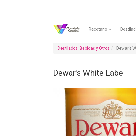
Pasar
al
contenido
principal
Recetario
Destilad
Navegación
Menú
principal
de
cuenta
Destilados, Bebidas y Otros
Dewar's Wh
de
usuario
Dewar's White Label