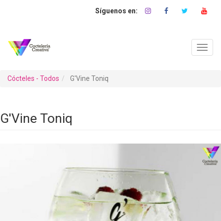
Pasar
al
contenido
principal
Toggl
navig
Cócteles - Todos
G'Vine Toniq
G'Vine Toniq