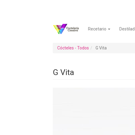
Pasar
al
contenido
principal
Recetario
Destilad
Navegación
Menú
principal
de
cuenta
Cócteles - Todos
G Vita
de
usuario
G Vita