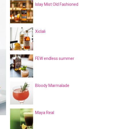
Islay Mist Old Fashioned
Xiclali
FEW endless summer
Bloody Marmalade
Maya Real