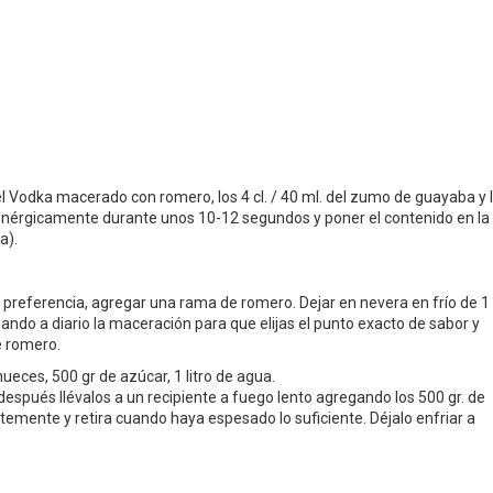
del Vodka macerado con romero, los 4 cl. / 40 ml. del zumo de guayaba y 
ar enérgicamente durante unos 10-12 segundos y poner el contenido en la
a).
tu preferencia, agregar una rama de romero. Dejar en nevera en frío de 1
do a diario la maceración para que elijas el punto exacto de sabor y
e romero.
ueces, 500 gr de azúcar, 1 litro de agua.
 después llévalos a un recipiente a fuego lento agregando los 500 gr. de
temente y retira cuando haya espesado lo suficiente. Déjalo enfriar a