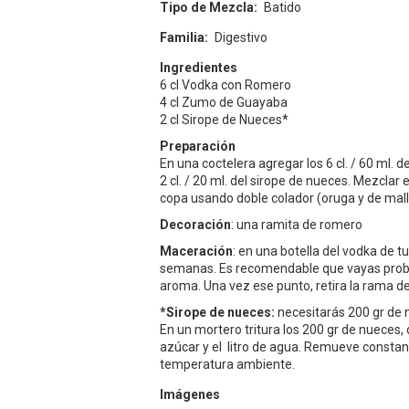
Tipo de Mezcla
Batido
Familia
Digestivo
Ingredientes
6 cl Vodka con Romero
4 cl Zumo de Guayaba
2 cl Sirope de Nueces*
Preparación
En una coctelera agregar los 6 cl. / 60 ml. 
2 cl. / 20 ml. del sirope de nueces. Mezcl
copa usando doble colador (oruga y de mall
Decoración
: una ramita de romero
Maceración
: en una botella del vodka de 
semanas. Es recomendable que vayas proban
aroma. Una vez ese punto, retira la rama d
*Sirope de nueces:
necesitarás 200 gr de n
En un mortero tritura los 200 gr de nueces,
azúcar y el litro de agua. Remueve constan
temperatura ambiente.
Imágenes