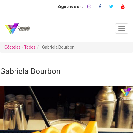
Pasar
al
contenido
principal
Toggl
navig
Cócteles - Todos
Gabriela Bourbon
Gabriela Bourbon