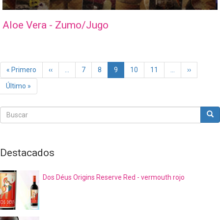
Aloe Vera - Zumo/Jugo
Paginación
Primera
« Primero
Página
‹‹
…
Page
7
Page
8
Página
9
Page
10
Page
11
…
Siguiente
››
página
anterior
actual
página
Última
Último »
página
Buscar
Bus
Buscar
Destacados
Dos Déus Origins Reserve Red - vermouth rojo