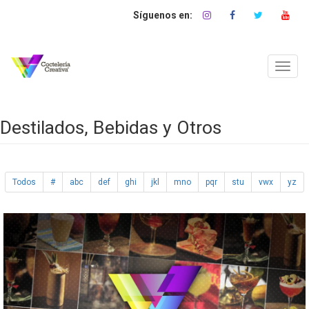
Pasar
al
contenido
principal
Toggl
navig
Destilados, Bebidas y Otros
Todos
#
abc
def
ghi
jkl
mno
pqr
stu
vwx
yz