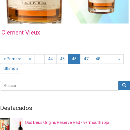
Clement Vieux
Paginación
Primera
« Primero
Página
‹‹
…
Page
44
Page
45
Página
46
Page
47
Page
48
…
Siguie
››
página
anterior
actual
página
Última
Último »
página
Buscar
Bus
Buscar
Destacados
Dos Déus Origins Reserve Red - vermouth rojo