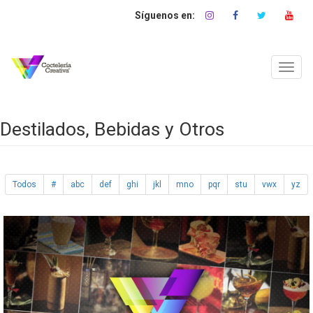
Pasar
al
contenido
principal
Toggl
navig
Destilados, Bebidas y Otros
Todos
#
abc
def
ghi
jkl
mno
pqr
stu
vwx
yz