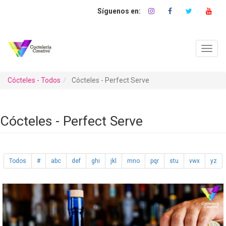
Pasar
al
contenido
principal
Toggl
navig
Cócteles - Todos
Cócteles - Perfect Serve
Cócteles - Perfect Serve
Todos
#
abc
def
ghi
jkl
mno
pqr
stu
vwx
yz