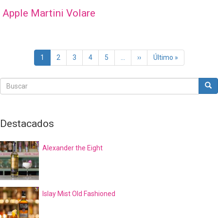
Apple Martini Volare
Paginación
Página
1
Page
2
Page
3
Page
4
Page
5
…
Siguiente
››
Última
Último »
actual
página
página
Buscar
Bus
Buscar
Destacados
Alexander the Eight
Islay Mist Old Fashioned