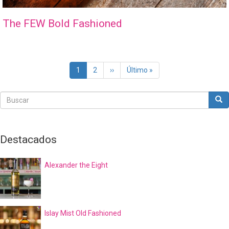
The FEW Bold Fashioned
Paginación
Página
1
Page
2
Siguiente
››
Última
Último »
actual
página
página
Buscar
Bus
Buscar
Destacados
Alexander the Eight
Islay Mist Old Fashioned