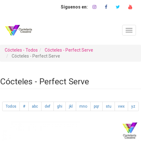
Pasar
al
contenido
principal
Toggl
navig
Cócteles - Todos
Cócteles - Perfect Serve
Cócteles - Perfect Serve
Cócteles - Perfect Serve
Todos
#
abc
def
ghi
jkl
mno
pqr
stu
vwx
yz