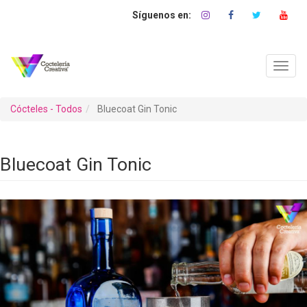
Pasar
al
contenido
principal
Toggl
navig
Cócteles - Todos
Bluecoat Gin Tonic
Bluecoat Gin Tonic