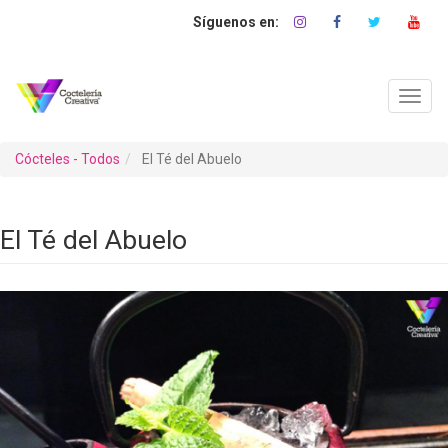
Pasar
al
contenido
principal
Toggl
navig
Cócteles - Todos
El Té del Abuelo
El Té del Abuelo