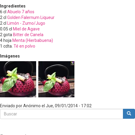
Ingredientes
6
cl
Abuelo 7 años
2
cl
Golden Falernum Liqueur
2
cl
Limón - Zumo/Jugo
0.05
cl
Miel de Agave
2
gota
Bitter de Canela
4
hoja
Menta (Hierbabuena)
1
cdta.
Té en polvo
Imágenes
Enviado por
Anónimo
el
Jue, 09/01/2014 - 17:02
Buscar
Bus
Buscar