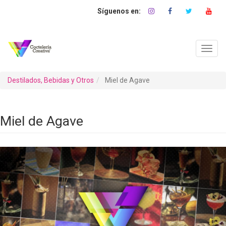
Pasar
al
contenido
principal
Toggl
navig
Destilados, Bebidas y Otros
Miel de Agave
Miel de Agave