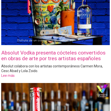
Absolut Vodka presenta cócteles convertidos
en obras de arte por tres artistas españoles
Absolut colabora con los artistas contemporáneos Carmen Mora,
Cesc Abad y Lola Zoido.
Lee más
sobre
Absolut
Vodka
presenta
cócteles
convertidos
en
obras