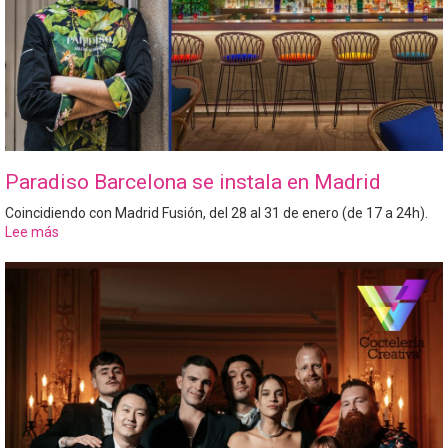
Paradiso Barcelona se instala en Madrid
Coincidiendo con Madrid Fusión, del 28 al 31 de enero (de 17 a 24h).
Lee más
sobre
Paradiso
Barcelona
se
instala
en
Madrid