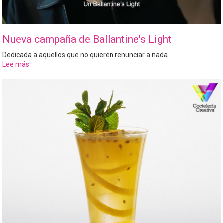
Nueva campaña de Ballantine's Light
Dedicada a aquellos que no quieren renunciar a nada.
Lee más
sobre
Nueva
campaña
de
Ballantine's
Light