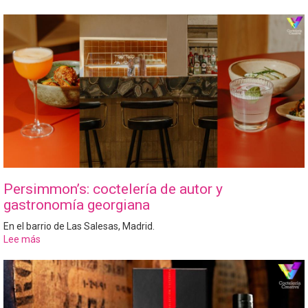
Persimmon’s: coctelería de autor y
gastronomía georgiana
En el barrio de Las Salesas, Madrid.
Lee más
sobre
Persimmon’s:
coctelería
de
autor
y