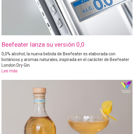
Beefeater lanza su versión 0,0
0,0% alcohol, la nueva bebida de Beefeater es elaborada con
botánicos y aromas naturales, inspirada en el carácter de Beefeater
London Dry Gin.
Lee más
sobre
Beefeater
lanza
su
versión
0,0