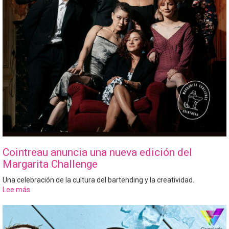
Cointreau anuncia una nueva edición del
Margarita Challenge
Una celebración de la cultura del bartending y la creatividad.
Lee más
sobre
Cointreau
anuncia
una
nueva