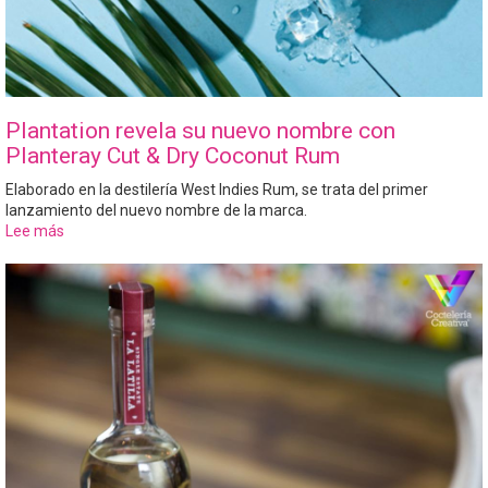
Plantation revela su nuevo nombre con
Planteray Cut & Dry Coconut Rum
Elaborado en la destilería West Indies Rum, se trata del primer
lanzamiento del nuevo nombre de la marca.
Lee más
sobre
Plantation
revela
su
nuevo
nombre
con
Planteray
Cut
&
Dry
Coconut
Rum