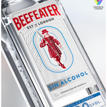
VORS
de
Bodegas
Lustau