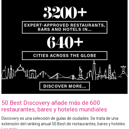
el
Carajillo
Dazs
50 Best Discovery añade más de 600
restaurantes, bares y hoteles mundiales
Discovery es una selección de guías de ciudades. Se trata de una
extensión del ranking anual 50 Best de restaurantes, bares y hoteles.