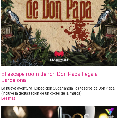
El escape room de ron Don Papa llega a
Barcelona
La nueva aventura "Expedición Sugarlandia: los tesoros de Don Papa"
(incluye la degustación de un cóctel de la marca).
Lee más
sobre
El
escape
room