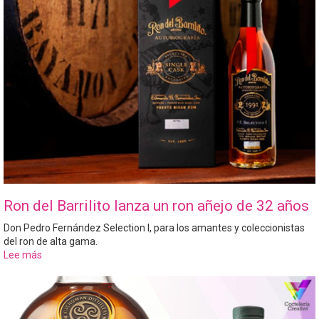
gastronomía
georgiana
Ron del Barrilito lanza un ron añejo de 32 años
Don Pedro Fernández Selection I, para los amantes y coleccionistas
del ron de alta gama.
Lee más
sobre
Ron
del
Barrilito
lanza