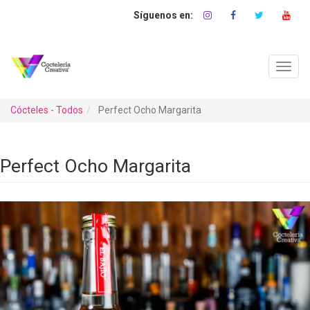
Pasar
al
contenido
principal
Toggl
navig
Cócteles - Todos
Perfect Ocho Margarita
Perfect Ocho Margarita