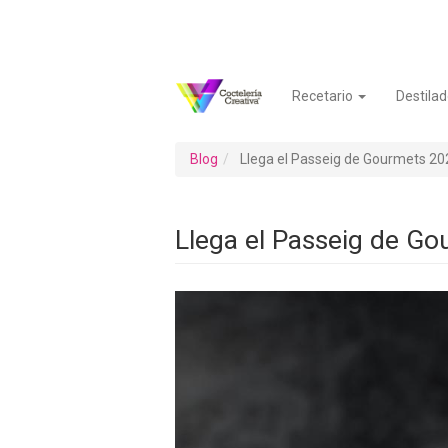
Pasar
al
contenido
principal
Recetario
Destilad
Navegación
Menú
principal
de
cuenta
Blog
Llega el Passeig de Gourmets 202
de
usuario
Llega el Passeig de Go