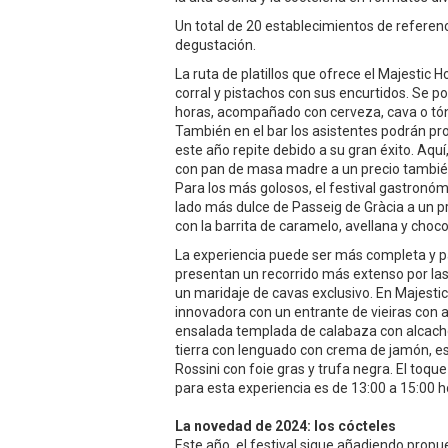
Un total de 20 establecimientos de referenci
degustación.
La ruta de platillos que ofrece el Majestic 
corral y pistachos con sus encurtidos. Se po
horas, acompañado con cerveza, cava o tóni
También en el bar los asistentes podrán pro
este año repite debido a su gran éxito. Aquí
con pan de masa madre a un precio también
Para los más golosos, el festival gastronóm
lado más dulce de Passeig de Gràcia a un p
con la barrita de caramelo, avellana y cho
La experiencia puede ser más completa y p
presentan un recorrido más extenso por las
un maridaje de cavas exclusivo. En Majestic
innovadora con un entrante de vieiras con a
ensalada templada de calabaza con alcachofa
tierra con lenguado con crema de jamón, esp
Rossini con foie gras y trufa negra. El toque 
para esta experiencia es de 13:00 a 15:00 
La novedad de 2024: los cócteles
Este año, el festival sigue añadiendo propu