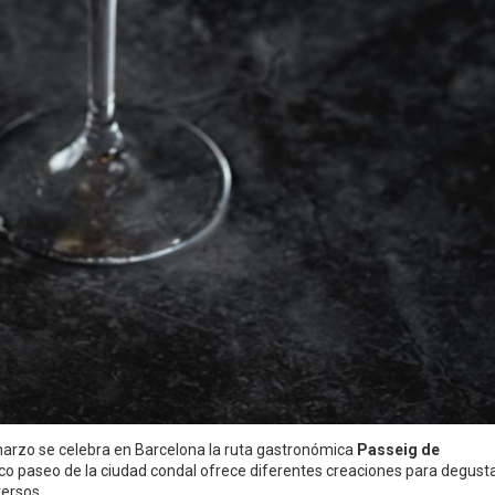
marzo se celebra en Barcelona la ruta gastronómica
Passeig de
ico paseo de la ciudad condal ofrece diferentes creaciones para degust
versos.