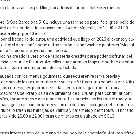
a elaborarán sus platillos, bocadillos de autor, cócteles y menús
Hotel & Spa Barcelona 5*GL incluye una terrina de pato, foie-gras, pollo d
drá disfrutar de esta creación en el Bar de Majestic, de 12:00 a 24:00
ca a elegir por 10 euros.
bar el bocadillo de autor, una actividad que llegó en 2023 al evento y qu
, el hotel barcelonés pone a disposición el sándwich de pastrami "Majest
 de 10 euros incluyendo una bebida.
ico ha creado la versión de repostería creativa para poder disfrutar del
recio común de 8 euros. Aquellos que paren en Majestic podrán deleita
colate Jibarra, acompañado de una bebida.
ausada con los menús gourmets, que requieren reserva previa y
 cocinas de los restaurantes por valor de 55€ con una bebida o por 70€
, los comensales podrán sentir la esencia de la gastronomía local e
lcachofas del Prat y salsa de pimienta de Sichuan; para continuar con 
s, tomate seco y aceituna negra. Los principales los trae el mar y la
árragos, pan con tomate; y solomillo de vaca ecológica del Pallars a la
dulce lo traen las milhojas de vainilla y caramelo y petit fours. El horario
horas y de 20:00 a 22:00 horas de miércoles a sábado en SOLC.
estas interesantes de la mano del mundo de la coctelería. Así, han ofre