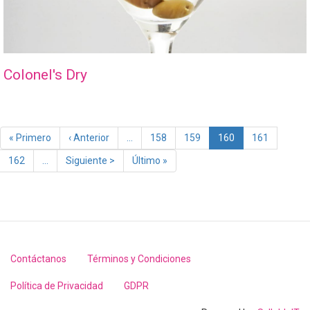
Colonel's Dry
Paginación
Primera
« Primero
Página
‹ Anterior
…
Page
158
Page
159
Página
160
Page
161
página
anterior
actual
Page
162
…
Siguiente
Siguiente >
Última
Último »
página
página
Contáctanos
Términos y Condiciones
Footer
menu
Política de Privacidad
GDPR