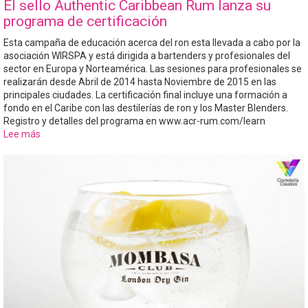
El sello Authentic Caribbean Rum lanza su
programa de certificación
Esta campaña de educación acerca del ron esta llevada a cabo por la
asociación WIRSPA y está dirigida a bartenders y profesionales del
sector en Europa y Norteamérica. Las sesiones para profesionales se
realizarán desde Abril de 2014 hasta Noviembre de 2015 en las
principales ciudades. La certificación final incluye una formación a
fondo en el Caribe con las destilerías de ron y los Master Blenders.
Registro y detalles del programa en www.acr-rum.com/learn
Lee más
sobre
El
sello
Authentic
Caribbean
Rum
lanza
su
programa
de
certificación