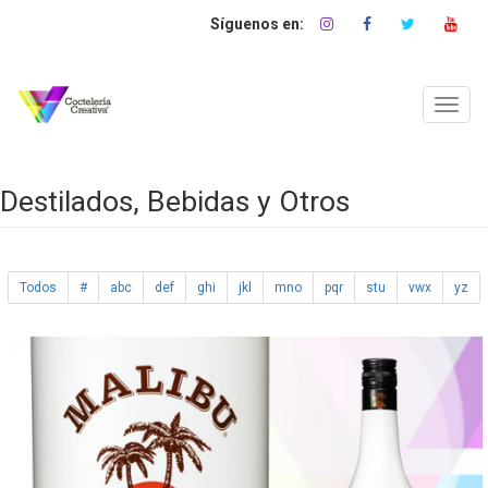
Pasar
al
contenido
principal
Toggl
navig
Destilados, Bebidas y Otros
Todos
#
abc
def
ghi
jkl
mno
pqr
stu
vwx
yz