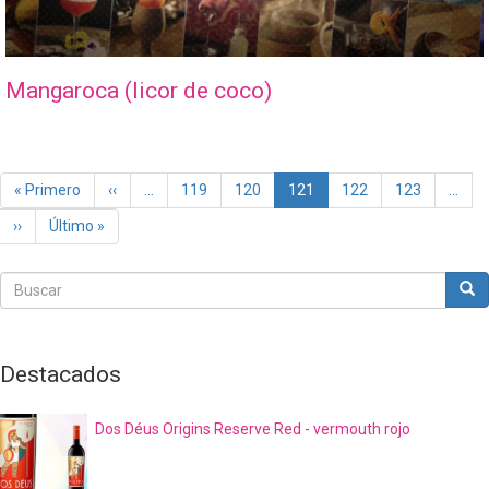
Mangaroca (licor de coco)
Paginación
Primera
« Primero
Página
‹‹
…
Page
119
Page
120
Página
121
Page
122
Page
123
…
página
anterior
actual
Siguiente
››
Última
Último »
página
página
Buscar
Bus
Buscar
Destacados
Dos Déus Origins Reserve Red - vermouth rojo