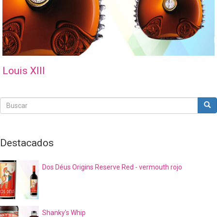
Louis XIII
Buscar
Bus
Buscar
Destacados
Dos Déus Origins Reserve Red - vermouth rojo
Shanky's Whip