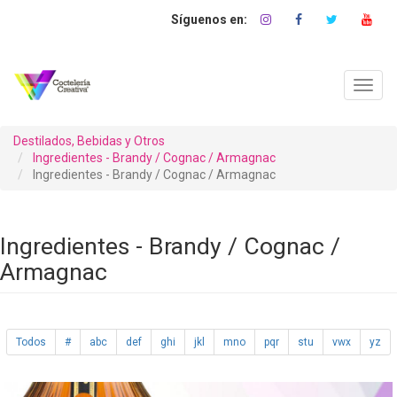
Pasar
al
contenido
principal
Toggl
navig
Destilados, Bebidas y Otros
Ingredientes - Brandy / Cognac / Armagnac
Ingredientes - Brandy / Cognac / Armagnac
Ingredientes - Brandy / Cognac /
Armagnac
Todos
#
abc
def
ghi
jkl
mno
pqr
stu
vwx
yz