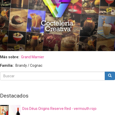
Más sobre
Grand Marnier
Familia
Brandy / Cognac
Buscar
Bus
Buscar
Destacados
Dos Déus Origins Reserve Red - vermouth rojo