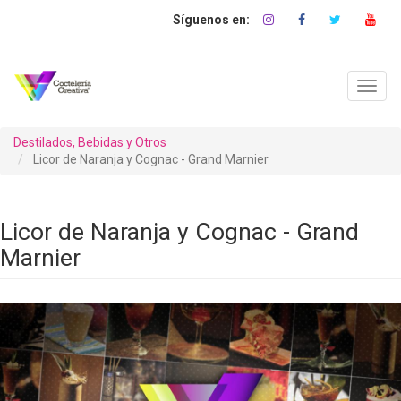
Pasar
al
contenido
principal
Toggl
navig
Destilados, Bebidas y Otros
Licor de Naranja y Cognac - Grand Marnier
Licor de Naranja y Cognac - Grand
Marnier