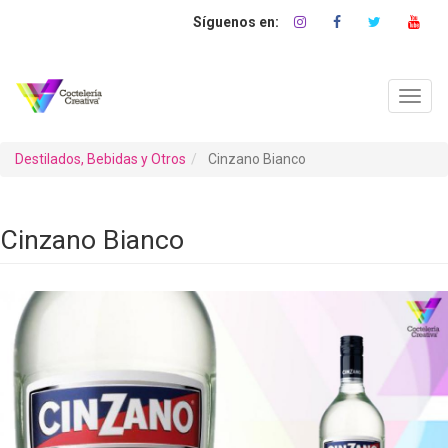
Pasar
al
contenido
principal
Toggl
navig
Destilados, Bebidas y Otros
Cinzano Bianco
Cinzano Bianco