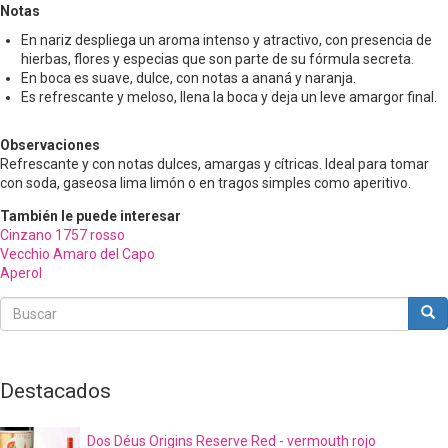
Notas
En nariz despliega un aroma intenso y atractivo, con presencia de
hierbas, flores y especias que son parte de su fórmula secreta.
En boca es suave, dulce, con notas a ananá y naranja.
Es refrescante y meloso, llena la boca y deja un leve amargor final.
Observaciones
Refrescante y con notas dulces, amargas y cítricas. Ideal para tomar
con soda, gaseosa lima limón o en tragos simples como aperitivo.
También le puede interesar
Cinzano 1757 rosso
Vecchio Amaro del Capo
Aperol
Buscar
Bus
Buscar
Destacados
Dos Déus Origins Reserve Red - vermouth rojo