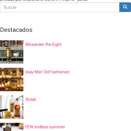
Buscar
Bus
Buscar
Destacados
Alexander the Eight
Islay Mist Old Fashioned
Xiclali
FEW endless summer