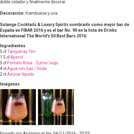
doble colador y finalmente decorar.
Decoración:
frambuesa y uva.
Solange Cocktails & Luxury Spirits nombrado como mejor bar de
España en FIBAR 2016 y es el bar No. 90 en la lista de Drinks
International The World's 50 Best Bars 2016.
Ingredientes
5
cl
Tanqueray Ten
1.5
cl
Aperol
5
cl
Pomelo Rosa - Zumo/Jugo
4
cl
Agua con Gas / Soda
2
cl
Azúcar líquido
Imágenes
Enviado por
Anónimo
el
Vie, 04/11/2016 - 20:03