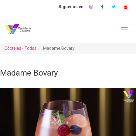
Pasar
al
contenido
principal
Toggl
navig
Cócteles - Todos
Madame Bovary
Madame Bovary