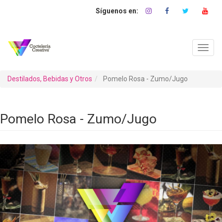
Pasar
al
contenido
principal
Toggl
navig
Destilados, Bebidas y Otros
Pomelo Rosa - Zumo/Jugo
Pomelo Rosa - Zumo/Jugo