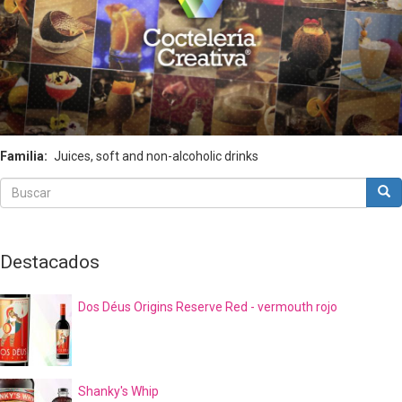
Familia
Juices, soft and non-alcoholic drinks
Buscar
Bus
Buscar
Destacados
Dos Déus Origins Reserve Red - vermouth rojo
Shanky's Whip