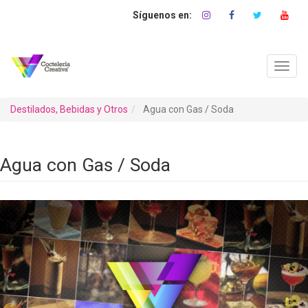
Pasar
al
contenido
principal
Toggl
navig
Destilados, Bebidas y Otros
Agua con Gas / Soda
Agua con Gas / Soda