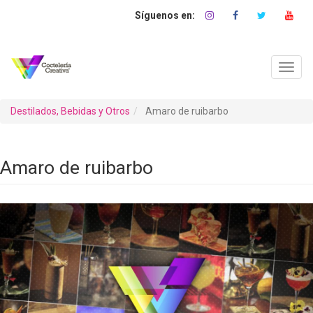
Pasar
al
contenido
principal
Toggl
navig
Destilados, Bebidas y Otros
Amaro de ruibarbo
Amaro de ruibarbo