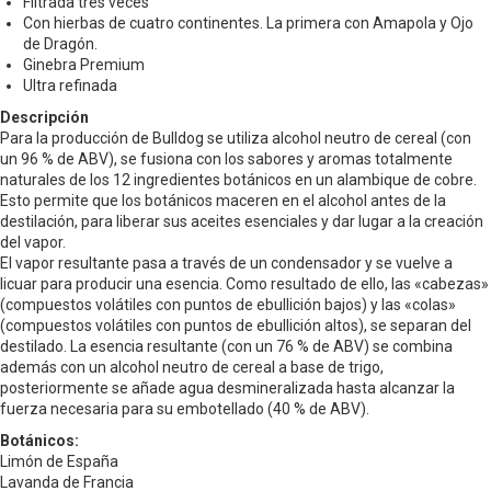
Filtrada tres veces
Con hierbas de cuatro continentes. La primera con Amapola y Ojo
de Dragón.
Ginebra Premium
Ultra refinada
Descripción
Para la producción de Bulldog se utiliza alcohol neutro de cereal (con
un 96 % de ABV), se fusiona con los sabores y aromas totalmente
naturales de los 12 ingredientes botánicos en un alambique de cobre.
Esto permite que los botánicos maceren en el alcohol antes de la
destilación, para liberar sus aceites esenciales y dar lugar a la creación
del vapor.
El vapor resultante pasa a través de un condensador y se vuelve a
licuar para producir una esencia. Como resultado de ello, las «cabezas»
(compuestos volátiles con puntos de ebullición bajos) y las «colas»
(compuestos volátiles con puntos de ebullición altos), se separan del
destilado. La esencia resultante (con un 76 % de ABV) se combina
además con un alcohol neutro de cereal a base de trigo,
posteriormente se añade agua desmineralizada hasta alcanzar la
fuerza necesaria para su embotellado (40 % de ABV).
Botánicos:
Limón de España
Lavanda de Francia