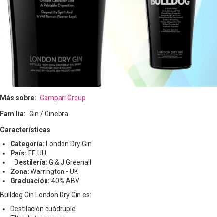
Más sobre
Campari Group
Familia
Gin / Ginebra
Características
Categoría:
London Dry Gin
País:
EE.UU.
Destilería:
G & J Greenall
Zona:
Warrington - UK
Graduación:
40% ABV
Bulldog Gin London Dry Gin es:
Destilación cuádruple