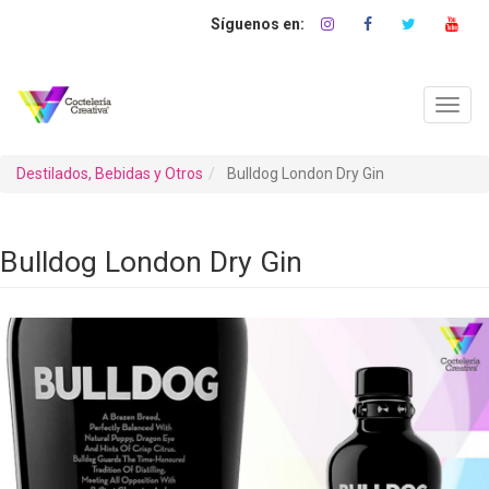
Pasar
al
contenido
principal
Toggl
navig
Destilados, Bebidas y Otros
Bulldog London Dry Gin
Bulldog London Dry Gin