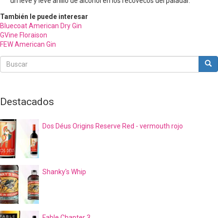
un leve y leve anillo de alcohol en los recovecos del paladar.
También le puede interesar
Bluecoat American Dry Gin
GVine Floraison
FEW American Gin
Buscar
Bus
Buscar
Destacados
Dos Déus Origins Reserve Red - vermouth rojo
Shanky's Whip
Fable Chapter 3