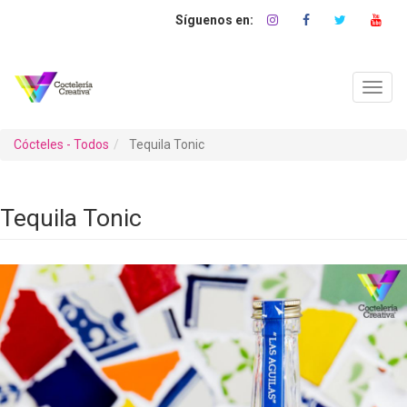
Pasar
al
contenido
principal
Toggl
navig
Cócteles - Todos
Tequila Tonic
Tequila Tonic