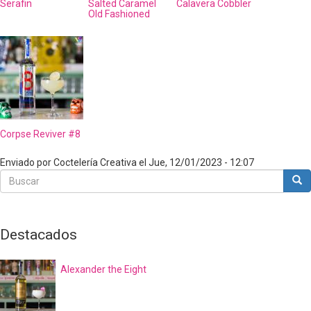
Serafin
Salted Caramel
Calavera Cobbler
Old Fashioned
Corpse Reviver #8
Enviado por
Coctelería Creativa
el
Jue, 12/01/2023 - 12:07
Buscar
Bus
Buscar
Destacados
Alexander the Eight