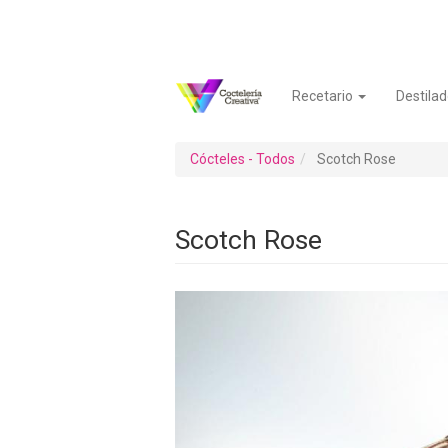
Pasar
al
contenido
principal
Recetario
Destilad
Navegación
Menú
principal
de
cuenta
Cócteles - Todos
Scotch Rose
de
usuario
Scotch Rose