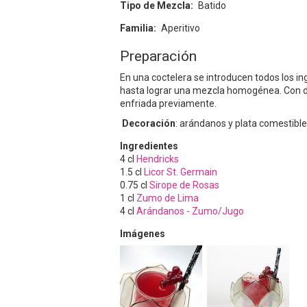
Tipo de Mezcla
Batido
Familia
Aperitivo
Preparación
En una coctelera se introducen todos los in
hasta lograr una mezcla homogénea. Con dob
enfriada previamente.
Decoración
: arándanos y plata comestible
Ingredientes
4
cl
Hendricks
1.5
cl
Licor St. Germain
0.75
cl
Sirope de Rosas
1
cl
Zumo de Lima
4
cl
Arándanos - Zumo/Jugo
Imágenes