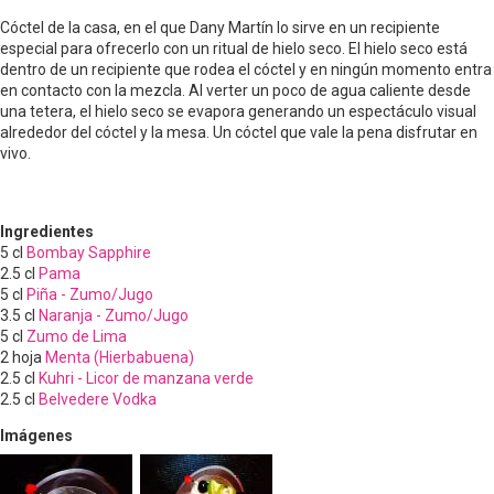
Cóctel de la casa, en el que Dany Martín lo sirve en un recipiente
especial para ofrecerlo con un ritual de hielo seco. El hielo seco está
dentro de un recipiente que rodea el cóctel y en ningún momento entra
en contacto con la mezcla. Al verter un poco de agua caliente desde
una tetera, el hielo seco se evapora generando un espectáculo visual
alrededor del cóctel y la mesa. Un cóctel que vale la pena disfrutar en
vivo.
Ingredientes
5
cl
Bombay Sapphire
2.5
cl
Pama
5
cl
Piña - Zumo/Jugo
3.5
cl
Naranja - Zumo/Jugo
5
cl
Zumo de Lima
2
hoja
Menta (Hierbabuena)
2.5
cl
Kuhri - Licor de manzana verde
2.5
cl
Belvedere Vodka
Imágenes