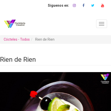
Pasar
al
contenido
principal
Toggl
navig
Cócteles - Todos
Rien de Rien
Rien de Rien