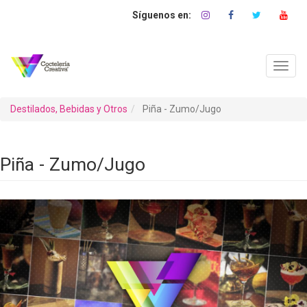
Pasar
al
contenido
principal
Toggl
navig
Destilados, Bebidas y Otros
Piña - Zumo/Jugo
Piña - Zumo/Jugo