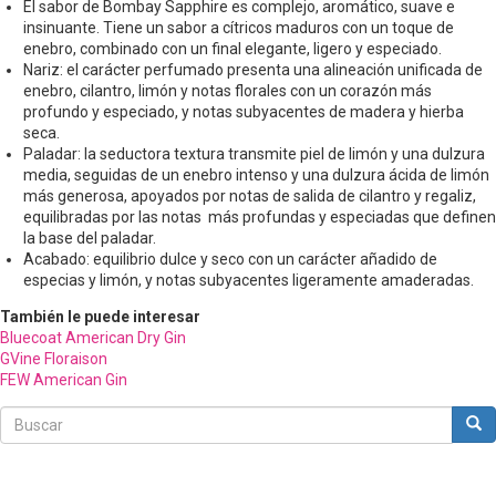
El sabor de Bombay Sapphire es complejo, aromático, suave e
insinuante. Tiene un sabor a cítricos maduros con un toque de
enebro, combinado con un final elegante, ligero y especiado.
Nariz: el carácter perfumado presenta una alineación unificada de
enebro, cilantro, limón y notas florales con un corazón más
profundo y especiado, y notas subyacentes de madera y hierba
seca.
Paladar: la seductora textura transmite piel de limón y una dulzura
media, seguidas de un enebro intenso y una dulzura ácida de limón
más generosa, apoyados por notas de salida de cilantro y regaliz,
equilibradas por las notas más profundas y especiadas que definen
la base del paladar.
Acabado: equilibrio dulce y seco con un carácter añadido de
especias y limón, y notas subyacentes ligeramente amaderadas.
También le puede interesar
Bluecoat American Dry Gin
GVine Floraison
FEW American Gin
Buscar
Bus
Buscar