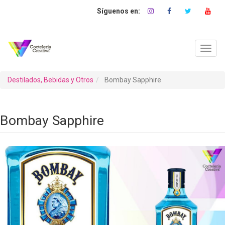
Pasar
al
contenido
principal
Toggl
navig
Destilados, Bebidas y Otros
Bombay Sapphire
Bombay Sapphire