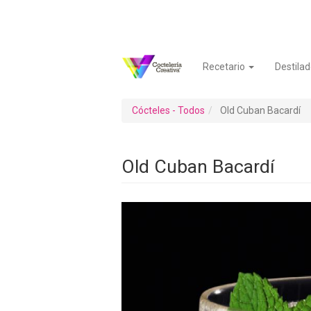
Pasar
al
contenido
principal
Recetario
Destilad
Navegación
Menú
principal
de
cuenta
Cócteles - Todos
Old Cuban Bacardí
de
usuario
Old Cuban Bacardí