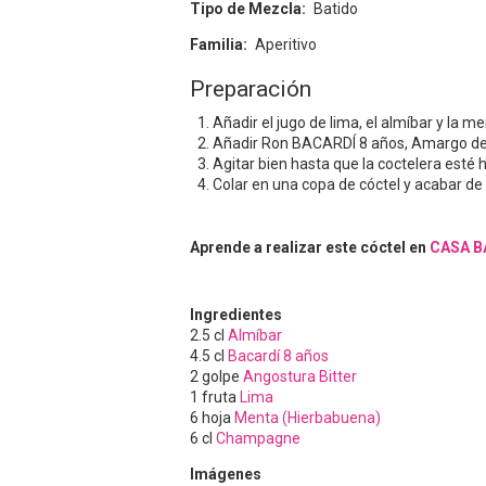
Tipo de Mezcla
Batido
Familia
Aperitivo
Preparación
Añadir el jugo de lima, el almíbar y la m
Añadir Ron BACARDÍ 8 años, Amargo de 
Agitar bien hasta que la coctelera esté 
Colar en una copa de cóctel y acabar d
Aprende a realizar este cóctel en
CASA B
Ingredientes
2.5
cl
Almíbar
4.5
cl
Bacardí 8 años
2
golpe
Angostura Bitter
1
fruta
Lima
6
hoja
Menta (Hierbabuena)
6
cl
Champagne
Imágenes