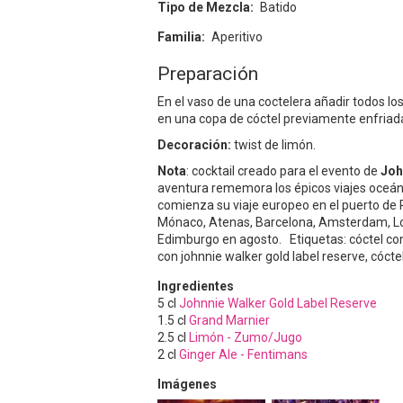
Tipo de Mezcla
Batido
Familia
Aperitivo
Preparación
En el vaso de una coctelera añadir todos los
en una copa de cóctel previamente enfriada
Decoración:
twist de limón.
Nota
: cocktail creado para el evento de
Joh
aventura rememora los épicos viajes oceáni
comienza su viaje europeo en el puerto de 
Mónaco, Atenas, Barcelona, Amsterdam, Lo
Edimburgo en agosto. Etiquetas: cóctel con 
con johnnie walker gold label reserve, cóct
Ingredientes
5
cl
Johnnie Walker Gold Label Reserve
1.5
cl
Grand Marnier
2.5
cl
Limón - Zumo/Jugo
2
cl
Ginger Ale - Fentimans
Imágenes