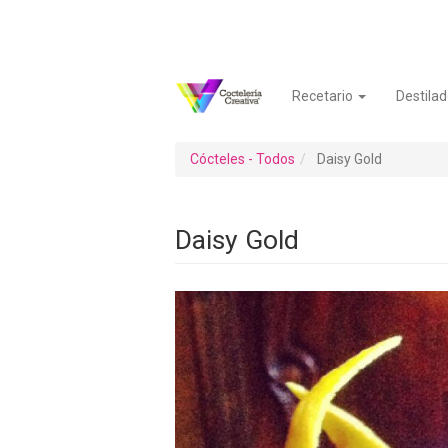
Pasar
al
contenido
principal
Recetario
Destilad
Navegación
Menú
principal
de
cuenta
Cócteles - Todos
Daisy Gold
de
usuario
Daisy Gold