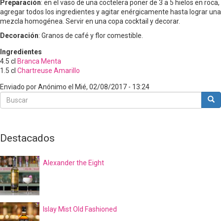
Preparación
: en el vaso de una coctelera poner de 3 a 5 hielos en roca,
agregar todos los ingredientes y agitar enérgicamente hasta lograr una
mezcla homogénea. Servir en una copa cocktail y decorar.
Decoración
: Granos de café y flor comestible.
Ingredientes
4.5
cl
Branca Menta
1.5
cl
Chartreuse Amarillo
Enviado por
Anónimo
el
Mié, 02/08/2017 - 13:24
Buscar
Bus
Buscar
Destacados
Alexander the Eight
Islay Mist Old Fashioned