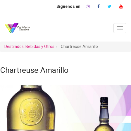
Pasar
al
contenido
principal
Toggl
navig
Destilados, Bebidas y Otros
Chartreuse Amarillo
Chartreuse Amarillo