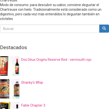
Chartreuse".
Modo de consumo: para descubrir su sabor, conviene degustar el
Chartreuse con hielo. Tradicionalmente está considerado como un
digestivo, pero cada vez más entendidos lo degustan también en
cócteles.
Buscar
Bus
Buscar
Destacados
Dos Déus Origins Reserve Red - vermouth rojo
Shanky's Whip
Fable Chapter 3