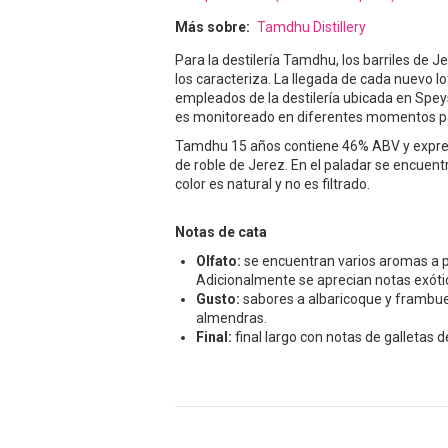
Más sobre
Tamdhu Distillery
Para la destilería Tamdhu, los barriles de J
los caracteriza. La llegada de cada nuevo 
empleados de la destilería ubicada en Spey
es monitoreado en diferentes momentos pa
Tamdhu 15 años contiene 46% ABV y expres
de roble de Jerez. En el paladar se encuentr
color es natural y no es filtrado.
Notas de cata
Olfato:
se encuentran varios aromas a p
Adicionalmente se aprecian notas exótic
Gusto:
sabores a albaricoque y frambues
almendras.
Final:
final largo con notas de galletas de