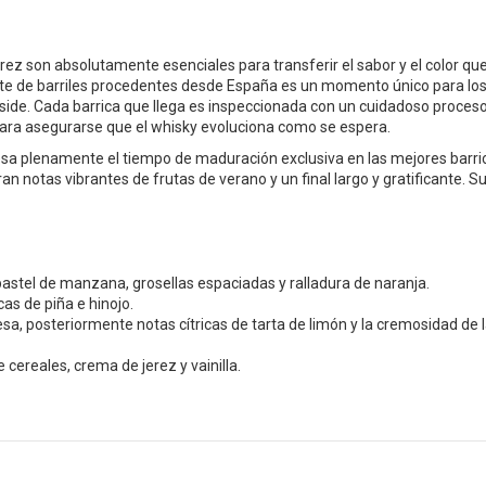
erez son absolutamente esenciales para transferir el sabor y el color qu
lote de barriles procedentes desde España es un momento único para lo
side. Cada barrica que llega es inspeccionada con un cuidadoso proceso
ra asegurarse que el whisky evoluciona como se espera.
a plenamente el tiempo de maduración exclusiva en las mejores barri
an notas vibrantes de frutas de verano y un final largo y gratificante. S
astel de manzana, grosellas espaciadas y ralladura de naranja.
as de piña e hinojo.
a, posteriormente notas cítricas de tarta de limón y la cremosidad de 
 cereales, crema de jerez y vainilla.