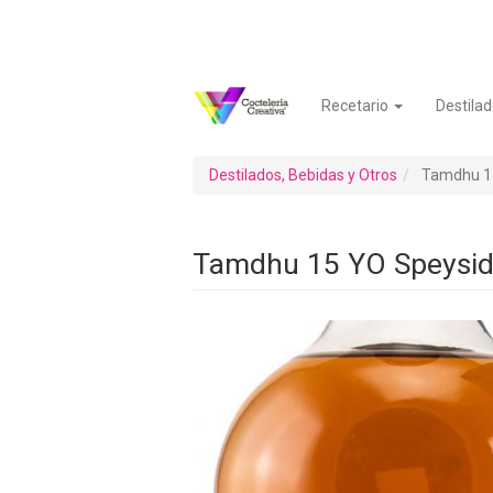
Pasar
al
contenido
principal
Recetario
Destilad
Navegación
Menú
principal
de
cuenta
Destilados, Bebidas y Otros
Tamdhu 15
de
usuario
Tamdhu 15 YO Speyside