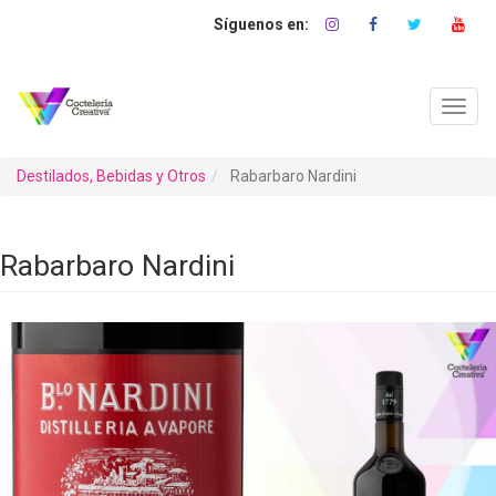
Pasar
al
contenido
principal
Toggl
navig
Destilados, Bebidas y Otros
Rabarbaro Nardini
Rabarbaro Nardini