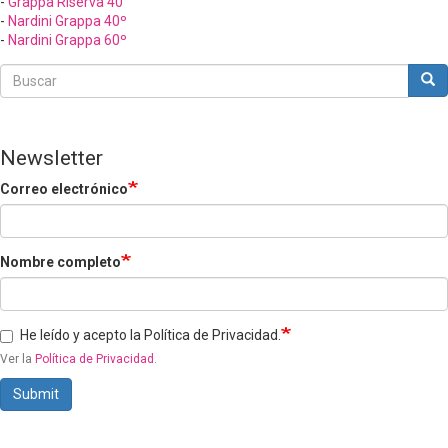
-
Grappa Riserva 40
-
Nardini Grappa 40º
-
Nardini Grappa 60º
Buscar
Bus
Buscar
Newsletter
Correo electrónico
Nombre completo
He leído y acepto la Política de Privacidad.
Ver la
Política de Privacidad
.
Submit