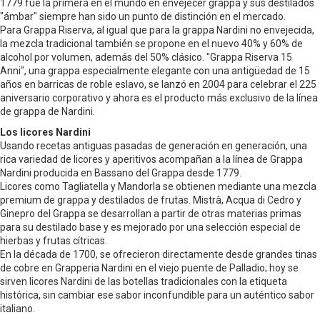
1779 fue la primera en el mundo en envejecer grappa y sus destilados
"ámbar" siempre han sido un punto de distinción en el mercado.
Para Grappa Riserva, al igual que para la grappa Nardini no envejecida,
la mezcla tradicional también se propone en el nuevo 40% y 60% de
alcohol por volumen, además del 50% clásico. "Grappa Riserva 15
Anni", una grappa especialmente elegante con una antigüedad de 15
años en barricas de roble eslavo, se lanzó en 2004 para celebrar el 225
aniversario corporativo y ahora es el producto más exclusivo de la línea
de grappa de Nardini.
Los licores Nardini
Usando recetas antiguas pasadas de generación en generación, una
rica variedad de licores y aperitivos acompañan a la línea de Grappa
Nardini producida en Bassano del Grappa desde 1779.
Licores como Tagliatella y Mandorla se obtienen mediante una mezcla
premium de grappa y destilados de frutas. Mistrà, Acqua di Cedro y
Ginepro del Grappa se desarrollan a partir de otras materias primas
para su destilado base y es mejorado por una selección especial de
hierbas y frutas cítricas.
En la década de 1700, se ofrecieron directamente desde grandes tinas
de cobre en Grapperia Nardini en el viejo puente de Palladio; hoy se
sirven licores Nardini de las botellas tradicionales con la etiqueta
histórica, sin cambiar ese sabor inconfundible para un auténtico sabor
italiano.