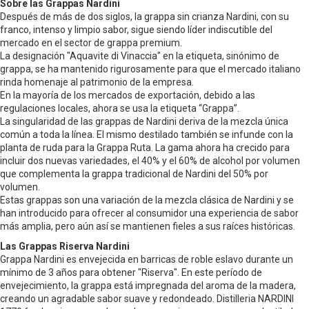
Sobre las Grappas Nardini
Después de más de dos siglos, la grappa sin crianza Nardini, con su
franco, intenso y limpio sabor, sigue siendo líder indiscutible del
mercado en el sector de grappa premium.
La designación "Aquavite di Vinaccia" en la etiqueta, sinónimo de
grappa, se ha mantenido rigurosamente para que el mercado italiano
rinda homenaje al patrimonio de la empresa.
En la mayoría de los mercados de exportación, debido a las
regulaciones locales, ahora se usa la etiqueta “Grappa”.
La singularidad de las grappas de Nardini deriva de la mezcla única
común a toda la línea. El mismo destilado también se infunde con la
planta de ruda para la Grappa Ruta. La gama ahora ha crecido para
incluir dos nuevas variedades, el 40% y el 60% de alcohol por volumen
que complementa la grappa tradicional de Nardini del 50% por
volumen.
Estas grappas son una variación de la mezcla clásica de Nardini y se
han introducido para ofrecer al consumidor una experiencia de sabor
más amplia, pero aún así se mantienen fieles a sus raíces históricas.
Las Grappas Riserva Nardini
Grappa Nardini es envejecida en barricas de roble eslavo durante un
mínimo de 3 años para obtener "Riserva". En este período de
envejecimiento, la grappa está impregnada del aroma de la madera,
creando un agradable sabor suave y redondeado. Distilleria NARDINI