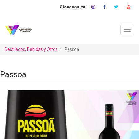
Pasar
al
contenido
principal
Toggl
navig
Destilados, Bebidas y Otros
Passoa
Passoa