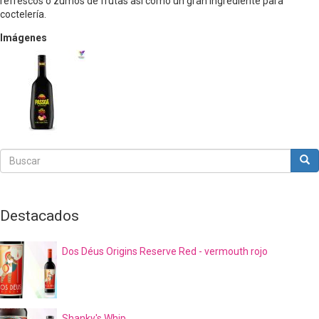
refrescos o zumos de frutas así como un gran ingrediente para
coctelería.
Imágenes
Buscar
Bus
Buscar
Destacados
Dos Déus Origins Reserve Red - vermouth rojo
Shanky's Whip